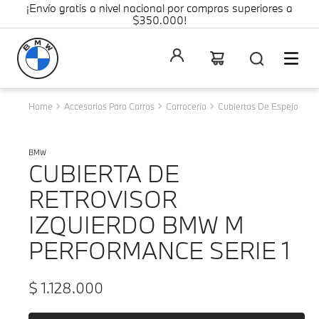
¡Envío gratis a nivel nacional por compras superiores a
$350.000!
Accesorios Para Carros
Carrocería
Cubiertas De Espejo
BMW
CUBIERTA DE
RETROVISOR
IZQUIERDO BMW M
PERFORMANCE SERIE 1
$
1
.
128
.
000