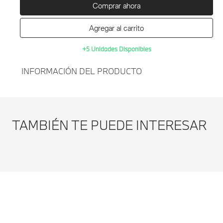
Comprar ahora
Agregar al carrito
+5 Unidades Disponibles
INFORMACIÓN DEL PRODUCTO
Agregar al
CARCASA RETROVISOR
carrito
IZQUIERDO M
TAMBIÉN TE PUEDE INTERESAR
PERFORMANCE BMW
SERIE 1-NEGRO
Modificar