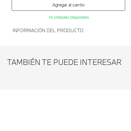
Agregar al carrito
+5 Unidades Disponibles
INFORMACIÓN DEL PRODUCTO
Agregar al
Adaptador De Conector Usb-
carrito
C A Conector Usb-A
TAMBIÉN TE PUEDE INTERESAR
Modificar