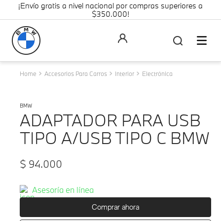
¡Envío gratis a nivel nacional por compras superiores a
$350.000!
Accesorios Para Carros
Interior
Electrónica
BMW
ADAPTADOR PARA USB
TIPO A/USB TIPO C BMW
$
94
.
000
Asesoría en línea
Comprar ahora