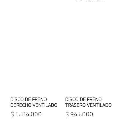
DISCO DE FRENO
DISCO DE FRENO
DERECHO VENTILADO
TRASERO VENTILADO
PERFORADO BMW
BMW SERIE 1 F40/SERIE
$
5
.
514
.
000
$
945
.
000
2 F44/X2 F39