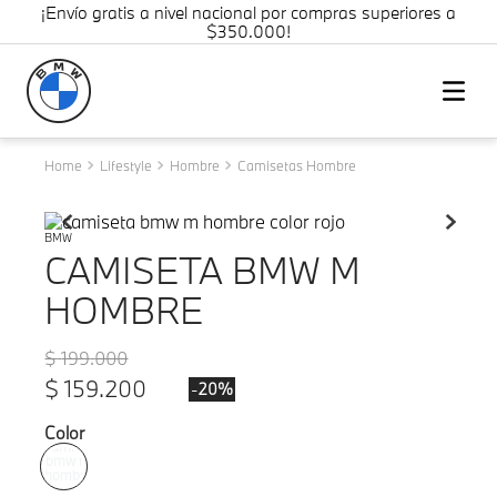
¡Envío gratis a nivel nacional por compras superiores a
$350.000!
Lifestyle
Hombre
Camisetas Hombre
BMW
CAMISETA BMW M
HOMBRE
$
199
.
000
$
159
.
200
-
20%
Color