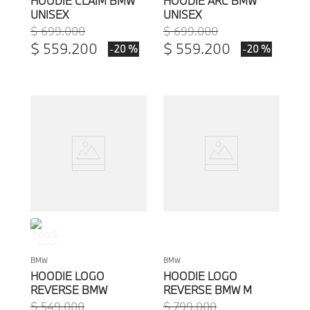
HOODIE CLAIM BMW
HOODIE ARC BMW
UNISEX
UNISEX
$
699
.
000
$
699
.
000
$
559
.
200
$
559
.
200
-
-
20 %
20 %
BMW
BMW
HOODIE LOGO
HOODIE LOGO
REVERSE BMW
REVERSE BMW M
UNISEX
UNISEX
$
549
.
000
$
799
.
000