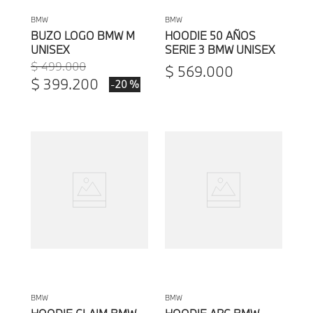
BMW
BMW
BUZO LOGO BMW M
HOODIE 50 AÑOS
UNISEX
SERIE 3 BMW UNISEX
$
499
.
000
$
569
.
000
$
399
.
200
-
20 %
BMW
BMW