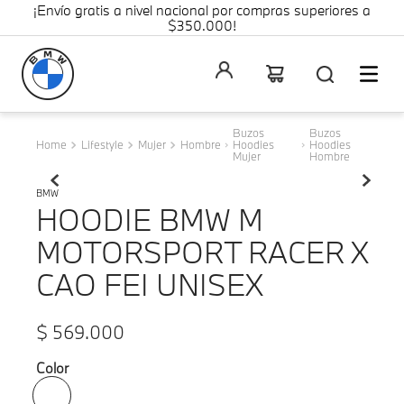
¡Envío gratis a nivel nacional por compras superiores a
$350.000!
Buzos
Buzos
Lifestyle
Mujer
Hombre
Hoodies
Hoodies
Mujer
Hombre
BMW
HOODIE BMW M
MOTORSPORT RACER X
CAO FEI UNISEX
$
569
.
000
Color