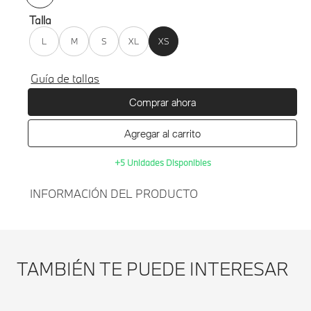
Talla
L
M
S
XL
XS
Guía de tallas
Comprar ahora
Agregar al carrito
+5 Unidades Disponibles
INFORMACIÓN DEL PRODUCTO
Agregar al
HOODIE BMW M
carrito
MOTORSPORT RACER X
TAMBIÉN TE PUEDE INTERESAR
CAO FEI UNISEX-NEGRO-
TALLA XS