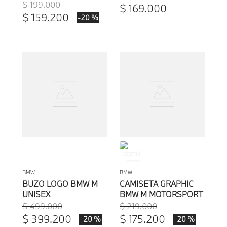
STATMENT LOGO
$
199
.
000
$
169
.
000
BMW BY PUMA
$
159
.
200
-
20 %
HOMBRE
BMW
BMW
BUZO LOGO BMW M
CAMISETA GRAPHIC
UNISEX
BMW M MOTORSPORT
HOMBRE
$
499
.
000
$
219
.
000
$
399
.
200
$
175
.
200
-
-
20 %
20 %