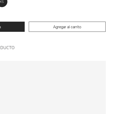
XS
a
Agregar al carrito
ODUCTO
Agregar al
ETA BMW M MOTORSPORT
carrito
X CAO FEI UNISEX-NEGRO-
XS
/
XS
Modificar