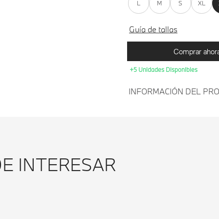
L
M
S
XL
Guía de tallas
Comprar ahor
+5 Unidades Disponibles
INFORMACIÓN DEL PR
CAMIS
RACER 
TALLA 
DE INTERESAR