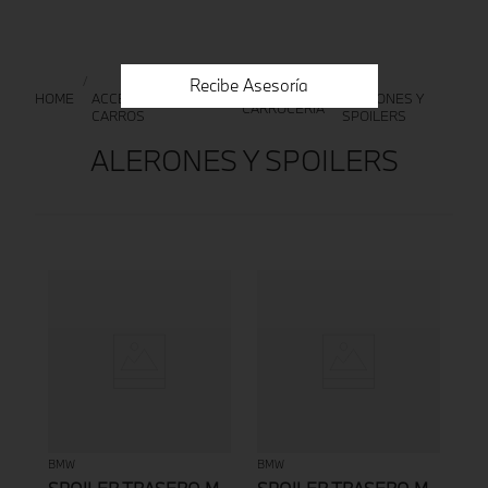
Recibe Asesoría
ACCESORIOS PARA
ALERONES Y
CARROCERÍA
CARROS
SPOILERS
ALERONES Y SPOILERS
BMW
BMW