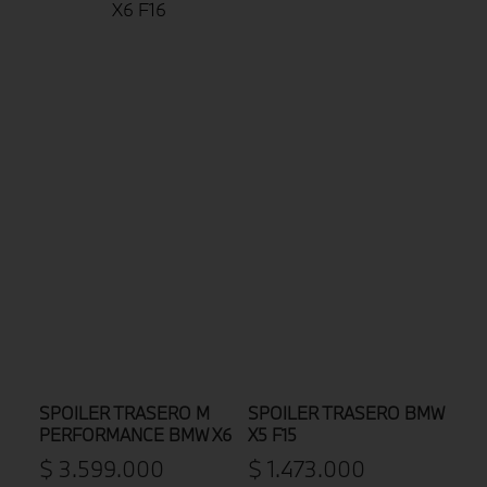
SPOILER TRASERO M
SPOILER TRASERO BMW
PERFORMANCE BMW X6
X5 F15
F16
$
3
.
599
.
000
$
1
.
473
.
000