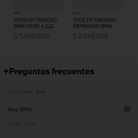
BMW
BMW
SPOILER TRASERO
SPOILER TRASERO
BMW SERIE 4 G22
IMPRIMADO BMW
COUPÉ / G22 COUPÉ
SERIE 2 F44 GRAN
$
5
.
999
.
000
$
2
.
049
.
000
LCI
COUPÉ
+
Preguntas frecuentes
DESCUBRE BMW
Shop BMW
CONÉCTATE