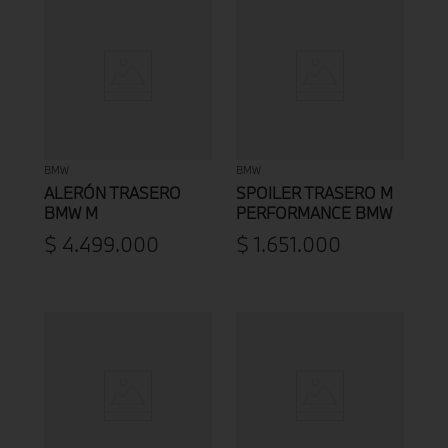
BMW
BMW
ALERÓN TRASERO
SPOILER TRASERO M
BMW M
PERFORMANCE BMW
PERFORMANCE SERIE
SERIE 3 F30/LCI
$
4
.
499
.
000
$
1
.
651
.
000
3 G20