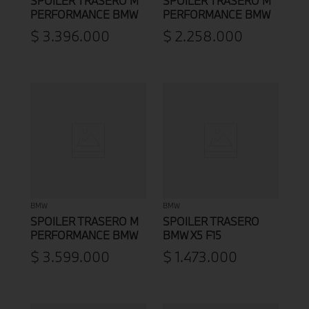
SPOILER TRASERO M
SPOILER TRASERO M
PERFORMANCE BMW
PERFORMANCE BMW
SERIE 3 E90 / E90 LCI
$
3
.
396
.
000
$
2
.
258
.
000
BMW
BMW
SPOILER TRASERO M
SPOILER TRASERO
PERFORMANCE BMW
BMW X5 F15
X6 F16
$
3
.
599
.
000
$
1
.
473
.
000