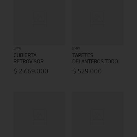
BMW
BMW
CUBIERTA
TAPETES
RETROVISOR
DELANTEROS TODO
EXTERIOR DERECHO
TIEMPO BMW SERIE 2
$
2
.
669
.
000
$
529
.
000
CARBONO BMW
/ SERIE 3 / SERIE 4