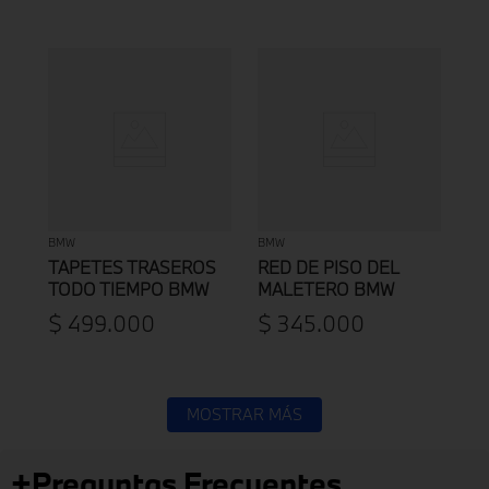
BMW
BMW
TAPETES TRASEROS
RED DE PISO DEL
TODO TIEMPO BMW
MALETERO BMW
SERIE 2 U06 ACTIVE
$
499
.
000
$
345
.
000
TOURER / X1 U11 / X2
U10
MOSTRAR MÁS
+
Preguntas Frecuentes