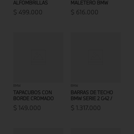
ALFOMBRILLAS
MALETERO BMW
VELOURS BMW SERIE
SERIE 1 F40 / F70
$
499
.
000
$
616
.
000
3
BMW
BMW
TAPACUBOS CON
BARRAS DE TECHO
BORDE CROMADO
BMW SERIE 2 G42 /
BMW
G87 M2
$
149
.
000
$
1
.
317
.
000