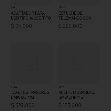
BMW
BMW
ADAPTADOR PARA
ESTUCHE DE
USB TIPO A/USB TIPO
TELEMANDO CON
C BMW
ANILLO BMW
$
94
.
000
$
259
.
000
BMW
BMW
TAPETES TRASEROS
ACEITE HIDRAULICO
BMW IX3 / X3
BMW CHF 11 S
$
522
.
000
$
125
.
000