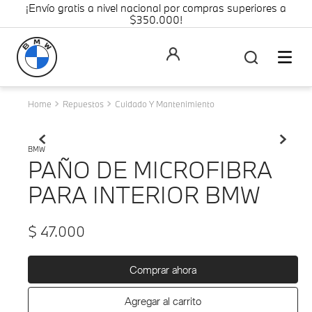
¡Envío gratis a nivel nacional por compras superiores a
$350.000!
Repuestos
Cuidado Y Mantenimiento
BMW
PAÑO DE MICROFIBRA
PARA INTERIOR BMW
$
47
.
000
Comprar ahora
Agregar al carrito