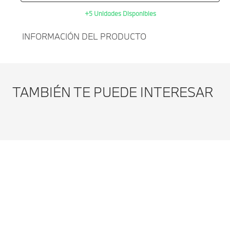
+5 Unidades Disponibles
INFORMACIÓN DEL PRODUCTO
Agregar al
PAÑO DE MICROFIBRA
carrito
PARA INTERIOR BMW-GRIS
TAMBIÉN TE PUEDE INTERESAR
Modificar