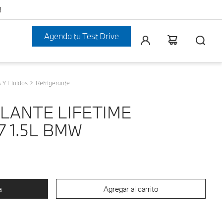
!
Agenda tu Test Drive
 Y Fluidos
Refrigerante
LANTE LIFETIME
 1.5L BMW
a
Agregar al carrito