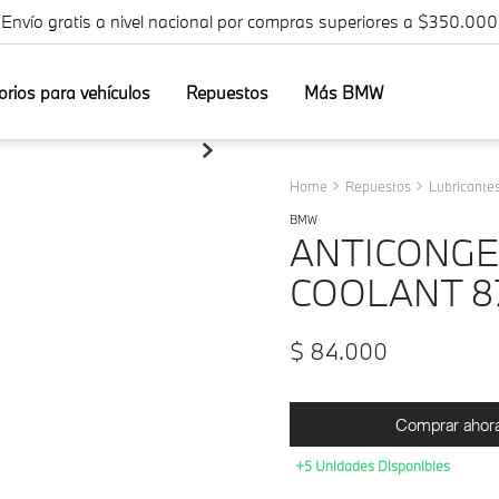
¡Envío gratis a nivel nacional por compras superiores a $350.000
orios para vehículos
Repuestos
Más BMW
Repuestos
Lubricantes
BMW
ANTICONGE
COOLANT 87
$
84
.
000
Comprar ahor
+5 Unidades Disponibles