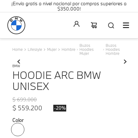
¡Envío gratis a nivel nacional por compras superiores a
$350.000!
Buzos
Buzos
Lifestyle
Mujer
Hombre
Hoodies
Hoodies
Mujer
Hombre
BMW
HOODIE ARC BMW
UNISEX
$
699
.
000
$
559
.
200
-
20%
Color