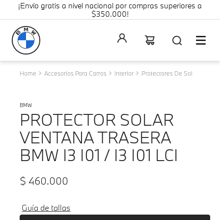
¡Envío gratis a nivel nacional por compras superiores a
$350.000!
Accesorios Para Carros
Interior
Protectores De Sol
BMW
PROTECTOR SOLAR
VENTANA TRASERA
BMW I3 I01 / I3 I01 LCI
$
460
.
000
Guía de tallas