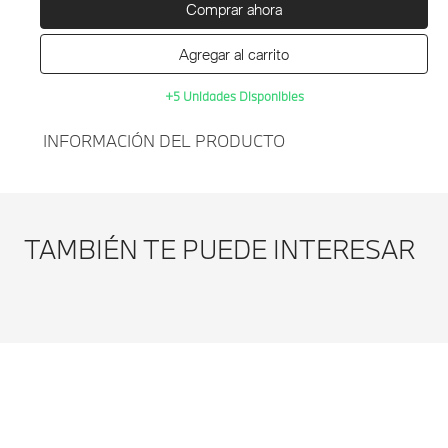
Comprar ahora
Agregar al carrito
+5 Unidades Disponibles
INFORMACIÓN DEL PRODUCTO
Agregar al
PROTECTOR SOLAR
carrito
LUNETA TRASERA BMW I3
TAMBIÉN TE PUEDE INTERESAR
I01/LCI-NEGRO
Modificar