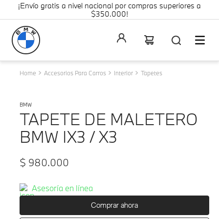
¡Envío gratis a nivel nacional por compras superiores a
$350.000!
Accesorios Para Carros
Interior
Tapetes
BMW
TAPETE DE MALETERO
BMW IX3 / X3
$
980
.
000
Asesoría en línea
Comprar ahora