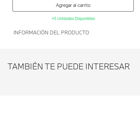
Agregar al carrito
+5 Unidades Disponibles
INFORMACIÓN DEL PRODUCTO
Agregar al
TAPETE DE MALETERO
carrito
BMW X3 G01/F97-NEGRO
TAMBIÉN TE PUEDE INTERESAR
Modificar