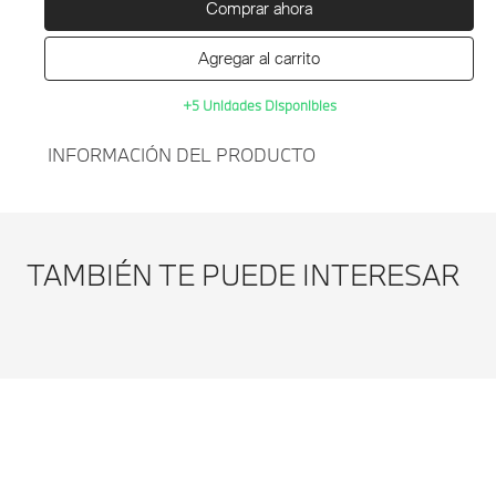
Comprar ahora
Agregar al carrito
+5 Unidades Disponibles
INFORMACIÓN DEL PRODUCTO
Agregar al
CUBIERTA RETROVISOR
carrito
EXTERIOR CARBONO BMW
TAMBIÉN TE PUEDE INTERESAR
Modificar