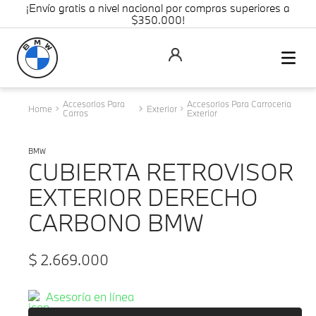
¡Envío gratis a nivel nacional por compras superiores a
$350.000!
Accesorios Para
Accesorios Para Carrocería
Exterior
Carros
Exterior
BMW
CUBIERTA RETROVISOR
EXTERIOR DERECHO
CARBONO BMW
$
2
.
669
.
000
Asesoría en línea