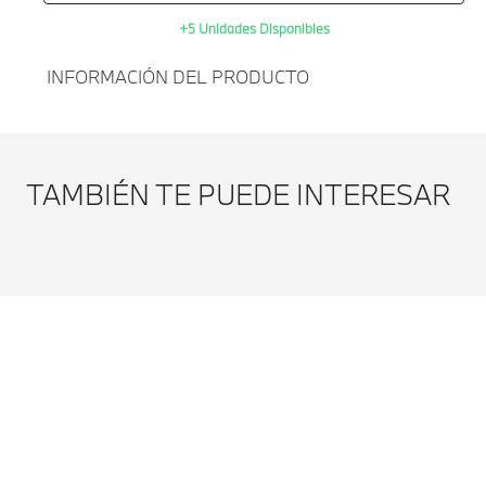
+5 Unidades Disponibles
INFORMACIÓN DEL PRODUCTO
Agregar al
DISCO DE FRENO
carrito
TRASERO BMW X1L U12-
TAMBIÉN TE PUEDE INTERESAR
GRIS
Modificar