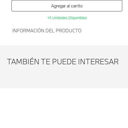
Agregar al carrito
+5 Unidades Disponibles
INFORMACIÓN DEL PRODUCTO
Agregar al
GRASA LUBRICANTE
carrito
CARBAFLO KSP 105 50GR
TAMBIÉN TE PUEDE INTERESAR
BMW-BLANCO
Modificar