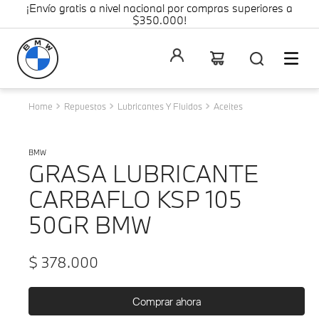
¡Envío gratis a nivel nacional por compras superiores a
$350.000!
Repuestos
Lubricantes Y Fluidos
Aceites
BMW
GRASA LUBRICANTE
CARBAFLO KSP 105
50GR BMW
$
378
.
000
Comprar ahora