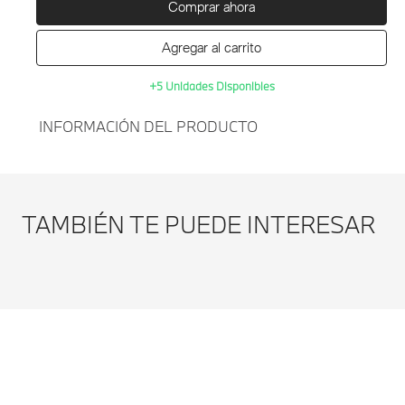
Comprar ahora
Agregar al carrito
+5 Unidades Disponibles
INFORMACIÓN DEL PRODUCTO
Agregar al
JUEGO DE ALFOMBRILLAS
carrito
TODO TIEMPO BMW X3
TAMBIÉN TE PUEDE INTERESAR
G45-NEGRO-
Modificar