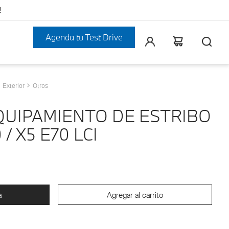
!
Agenda tu Test Drive
Exterior
Otros
QUIPAMIENTO DE ESTRIBO
/ X5 E70 LCI
a
Agregar al carrito