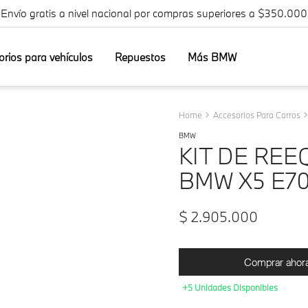
¡Envío gratis a nivel nacional por compras superiores a $350.000
orios para vehículos
Repuestos
Más BMW
Accesorios Para Carros
BMW
KIT DE REE
BMW X5 E70 
$
2
.
905
.
000
Comprar ahor
+5 Unidades Disponibles