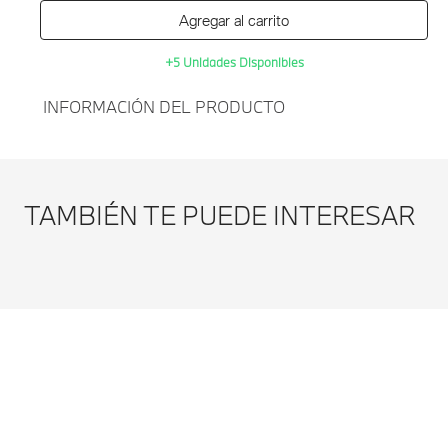
Agregar al carrito
+5 Unidades Disponibles
INFORMACIÓN DEL PRODUCTO
Agregar al
KIT DE CUIDADO PARA
carrito
CUERO CON PROTECCION
TAMBIÉN TE PUEDE INTERESAR
UV BMW-BLANCO
Modificar