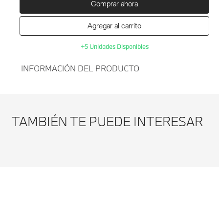
Comprar ahora
Agregar al carrito
+5 Unidades Disponibles
INFORMACIÓN DEL PRODUCTO
Agregar al
SISTEMA DE NAVEGACIÓN
carrito
PORTATIL BMW-NEGRO
TAMBIÉN TE PUEDE INTERESAR
Modificar