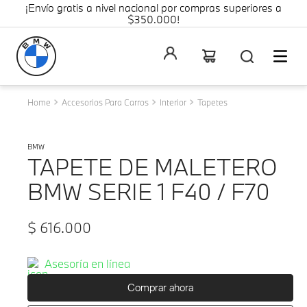
¡Envío gratis a nivel nacional por compras superiores a
$350.000!
Accesorios Para Carros
Interior
Tapetes
BMW
TAPETE DE MALETERO
BMW SERIE 1 F40 / F70
$
616
.
000
Asesoría en línea
Comprar ahora