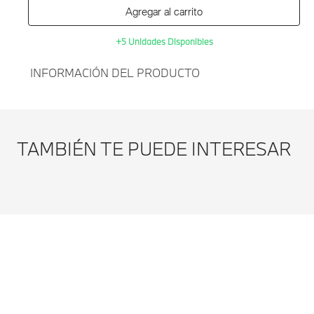
Agregar al carrito
+5 Unidades Disponibles
INFORMACIÓN DEL PRODUCTO
Agregar al
TAPETE DE MALETERO
carrito
BMW G42-NEGRO
TAMBIÉN TE PUEDE INTERESAR
Modificar