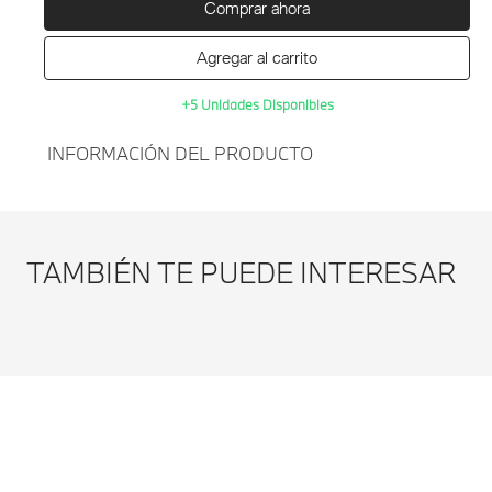
Comprar ahora
Agregar al carrito
+5 Unidades Disponibles
INFORMACIÓN DEL PRODUCTO
Agregar al
TAPETES DELANTEROS
carrito
TODO TIEMPO BMW
TAMBIÉN TE PUEDE INTERESAR
G01/F97-NEGRO
Modificar